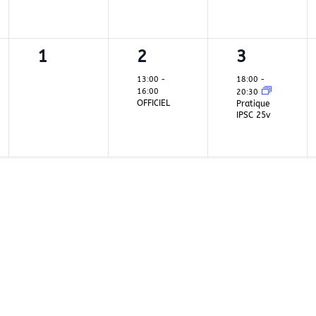
0
1
1
1
2
3
ent,
évènement,
évènement,
évènemen
13:00
-
18:00
-
16:00
20:30
OFFICIEL
Pratique
IPSC 25v