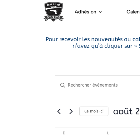
Adhésion
Calen
Pour recevoir les nouveautés au cal
n’avez qu’à cliquer sur «
Évènements
Recherche
Saisir
mot-
et
clé.
navigation
Rechercher
août 
Ce mois-ci
Évènements
de
par
Sélectionn
mot-
vues
une
Calendrier
D
DIMANCHE
L
LUNDI
clé.
date.