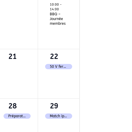
t,
évènement,
évènement,
10:00
-
14:00
BBQ –
Journée
membres
0
1
21
22
t,
évènement,
évènement,
50 V fermé pour match PPC
1
1
28
29
t,
évènement,
évènement,
Préparation match ipsc
Match ipsc