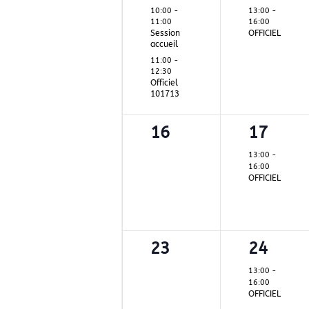
évènements,
évènem
10:00
-
13:00
-
11:00
16:00
Session
OFFICIEL
accueil
11:00
-
12:30
Officiel
101713
0
1
16
17
évènement,
évènem
13:00
-
16:00
OFFICIEL
0
1
23
24
évènement,
évènem
13:00
-
16:00
OFFICIEL