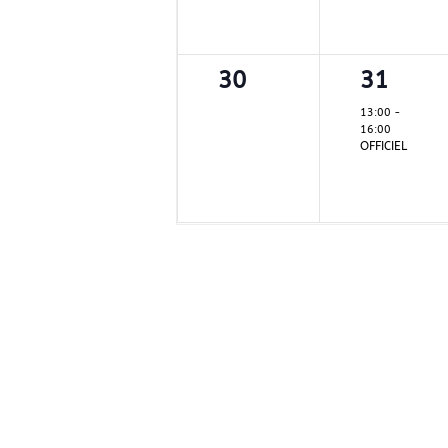
0
1
30
31
évènement,
évènem
13:00
-
16:00
OFFICIEL