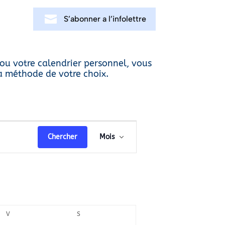
S’abonner a l’infolettre
 ou votre calendrier personnel, vous
la méthode de votre choix.
Navigation
Chercher
Mois
de
vues
Évènement
V
VENDREDI
S
SAMEDI