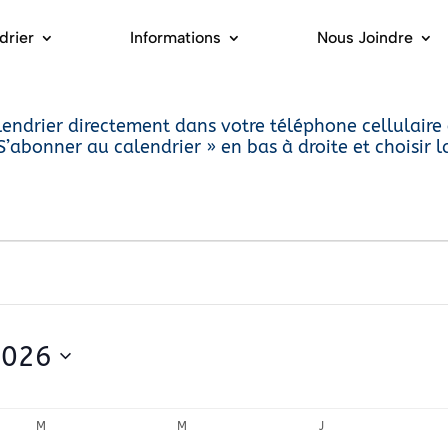
drier
Informations
Nous Joindre
endrier directement dans votre téléphone cellulaire
 S’abonner au calendrier » en bas à droite et choisir 
2026
ez
M
MARDI
M
MERCREDI
J
JEUDI