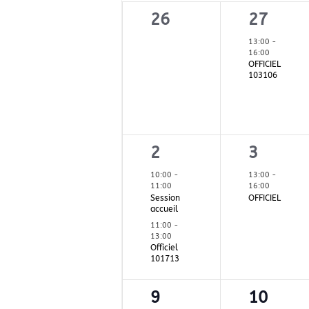
Évènements
de
0
1
26
27
Évènements
évènement,
évènem
13:00
-
16:00
OFFICIEL
103106
2
1
2
3
évènements,
évènem
10:00
-
13:00
-
11:00
16:00
Session
OFFICIEL
accueil
11:00
-
13:00
Officiel
101713
2
1
9
10