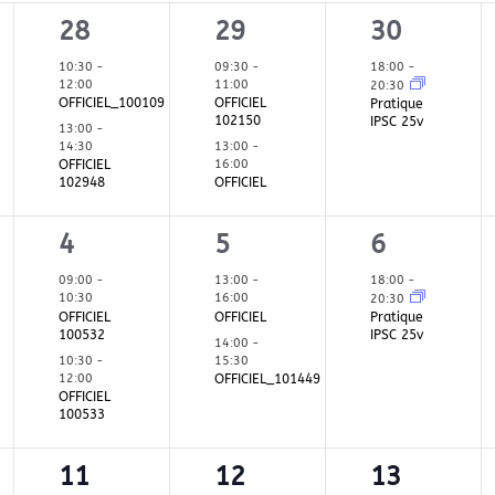
2
2
1
28
29
30
ent,
évènements,
évènements,
évènemen
10:30
-
09:30
-
18:00
-
12:00
11:00
20:30
OFFICIEL_100109
OFFICIEL
Pratique
102150
IPSC 25v
13:00
-
13:00
-
14:30
OFFICIEL
16:00
102948
OFFICIEL
2
2
1
4
5
6
ent,
évènements,
évènements,
évènemen
09:00
-
13:00
-
18:00
-
10:30
16:00
20:30
OFFICIEL
OFFICIEL
Pratique
100532
IPSC 25v
14:00
-
10:30
-
15:30
12:00
OFFICIEL_101449
OFFICIEL
100533
0
1
1
11
12
13