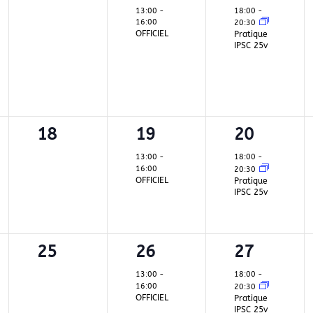
ent,
évènement,
évènement,
évènemen
13:00
-
18:00
-
16:00
20:30
OFFICIEL
Pratique
IPSC 25v
0
1
1
18
19
20
ent,
évènement,
évènement,
évènemen
13:00
-
18:00
-
16:00
20:30
OFFICIEL
Pratique
IPSC 25v
0
1
1
25
26
27
ent,
évènement,
évènement,
évènemen
13:00
-
18:00
-
16:00
20:30
OFFICIEL
Pratique
IPSC 25v