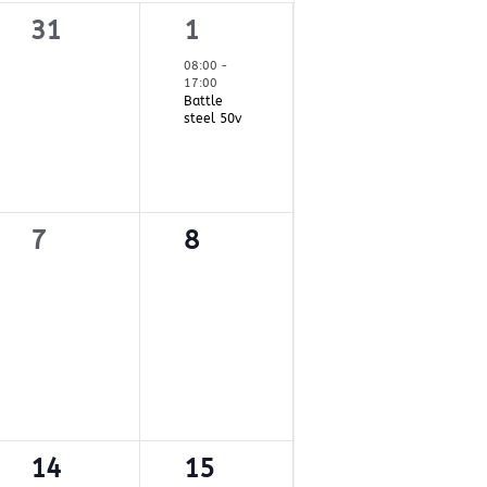
0
1
31
1
t,
évènement,
évènement,
08:00
-
17:00
Battle
steel 50v
0
0
7
8
t,
évènement,
évènement,
0
1
14
15