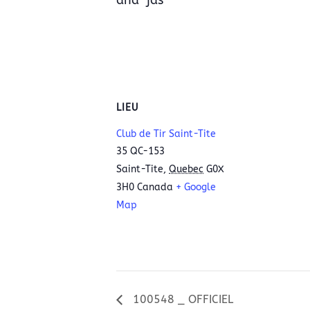
and-jas
LIEU
Club de Tir Saint-Tite
35 QC-153
Saint-Tite
,
Quebec
G0X
3H0
Canada
+ Google
Map
100548 _ OFFICIEL